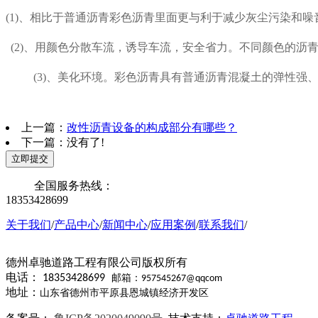
(1)、相比于普通沥青彩色沥青里面更与利于减少灰尘污染和
(2)、用颜色分散车流，诱导车流，安全省力。不同颜色的
(3)、美化环境。彩色沥青具有普通沥青混凝土的弹性
上一篇：
改性沥青设备的构成部分有哪些？
下一篇：没有了!
立即提交
全国服务热线：
18353428699
关于我们
/
产品中心
/
新闻中心
/
应用案例
/
联系我们
/
德州卓驰道路工程有限公司版权所有
电话：
18353428699
邮箱：
957545267@qqcom
地址：
山东省德州市平原县恩城镇经济开发区